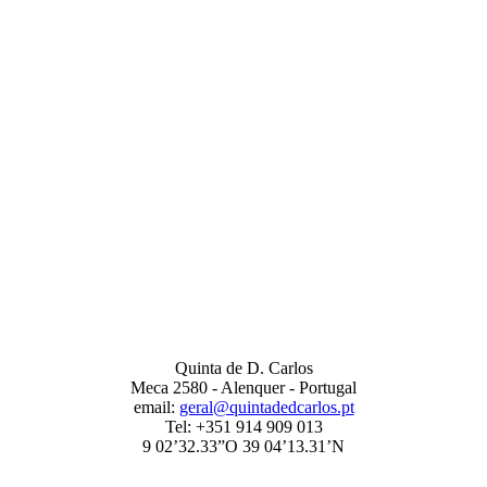
Quinta de D. Carlos
Meca 2580 - Alenquer - Portugal
email:
geral@quintadedcarlos.pt
Tel: +351 914 909 013
9 02’32.33”O 39 04’13.31’N