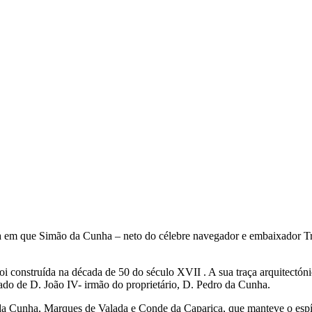
data em que Simão da Cunha – neto do célebre navegador e embaixador T
foi cons­truída na década de 50 do século XVII . A sua traça arquitect
do de D. João IV- irmão do proprietário, D. Pedro da Cunha.
 da Cunha, Marques de Valada e Conde da Caparica, que manteve o espíri